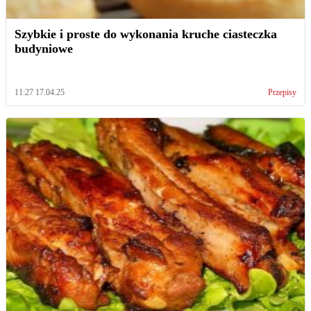
Szybkie i proste do wykonania kruche ciasteczka
budyniowe
11:27 17.04.25
Przepisy