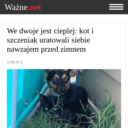
Ważne
.net
We dwoje jest cieplej: kot i
szczeniak uratowali siebie
nawzajem przed zimnem
22:00 29.12