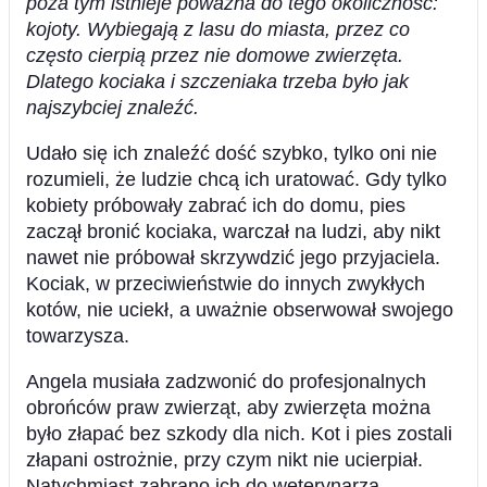
poza tym istnieje poważna do tego okoliczność:
kojoty. Wybiegają z lasu do miasta, przez co
często cierpią przez nie domowe zwierzęta.
Dlatego kociaka i szczeniaka trzeba było jak
najszybciej znaleźć.
Udało się ich znaleźć dość szybko, tylko oni nie
rozumieli, że ludzie chcą ich uratować. Gdy tylko
kobiety próbowały zabrać ich do domu, pies
zaczął bronić kociaka, warczał na ludzi, aby nikt
nawet nie próbował skrzywdzić jego przyjaciela.
Kociak, w przeciwieństwie do innych zwykłych
kotów, nie uciekł, a uważnie obserwował swojego
towarzysza.
Angela musiała zadzwonić do profesjonalnych
obrońców praw zwierząt, aby zwierzęta można
było złapać bez szkody dla nich. Kot i pies zostali
złapani ostrożnie, przy czym nikt nie ucierpiał.
Natychmiast zabrano ich do weterynarza.