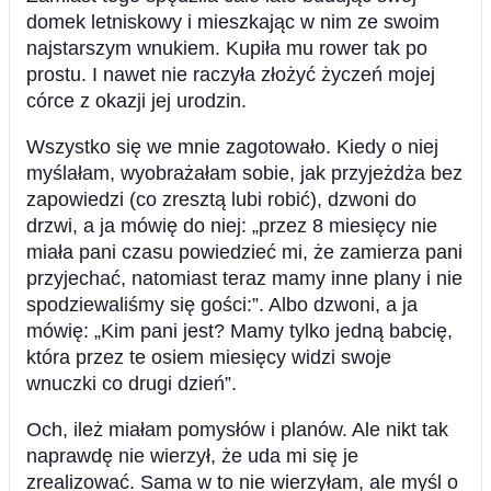
domek letniskowy i mieszkając w nim ze swoim
najstarszym wnukiem. Kupiła mu rower tak po
prostu. I nawet nie raczyła złożyć życzeń mojej
córce z okazji jej urodzin.
Wszystko się we mnie zagotowało. Kiedy o niej
myślałam, wyobrażałam sobie, jak przyjeżdża bez
zapowiedzi (co zresztą lubi robić), dzwoni do
drzwi, a ja mówię do niej: „przez 8 miesięcy nie
miała pani czasu powiedzieć mi, że zamierza pani
przyjechać, natomiast teraz mamy inne plany i nie
spodziewaliśmy się gości:”. Albo dzwoni, a ja
mówię: „Kim pani jest? Mamy tylko jedną babcię,
która przez te osiem miesięcy widzi swoje
wnuczki co drugi dzień”.
Och, ileż miałam pomysłów i planów. Ale nikt tak
naprawdę nie wierzył, że uda mi się je
zrealizować. Sama w to nie wierzyłam, ale myśl o