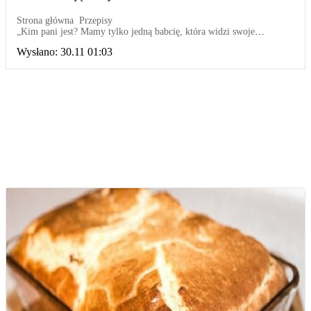
Strona główna
Przepisy
„Kim pani jest? Mamy tylko jedną babcię, która widzi swoje
wnuczki co drugi dzień”: Nawet nie pofatygowała się aby przyjechać
Wysłano:
30.11 01:03
na urodziny