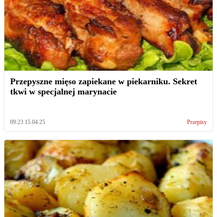
Przepyszne mięso zapiekane w piekarniku. Sekret
tkwi w specjalnej marynacie
09:23 15.04.25
Przepisy