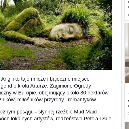
Anglii to tajemnicze i bajeczne miejsce
egend o królu Arturze. Zaginione Ogrody
iczny w Europie, obejmujący około 80 hektarów.
óżników, miłośników przyrody i romantyków.
znym posągu - słynnej rzeźbie Mud Maid
wóch lokalnych artystów, rodzeństwo Pete'a i Sue