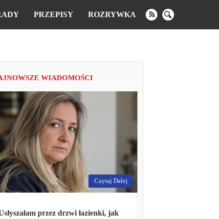
RADY
PRZEPISY
ROZRYWKA
AJNOWSZE WIADOMOŚCI
Czytaj Dalej
Usłyszałam przez drzwi łazienki, jak