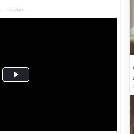
––––– REKLAMA –––––
Play
Video