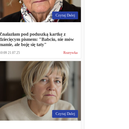
Czytaj Dalej
Znalazłam pod poduszką kartkę z
dziecięcym pismem: "Babciu, nie mów
mamie, ale boję się taty"
10:09 21.07.25
Rozrywka
Czytaj Dalej