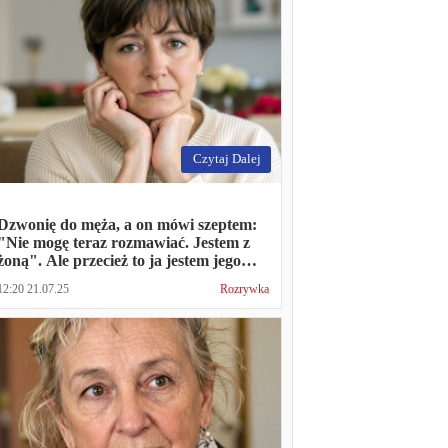
Czytaj Dalej
Dzwonię do męża, a on mówi szeptem:
"Nie mogę teraz rozmawiać. Jestem z
żoną". Ale przecież to ja jestem jego
żoną
12:20 21.07.25
Rozrywka