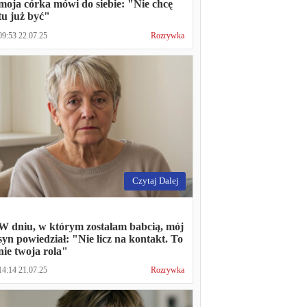
moja córka mówi do siebie: "Nie chcę
tu już być"
09:53 22.07.25
Rozrywka
Czytaj Dalej
W dniu, w którym zostałam babcią, mój
syn powiedział: "Nie licz na kontakt. To
nie twoja rola"
14:14 21.07.25
Rozrywka