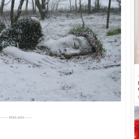
––––– REKLAMA –––––