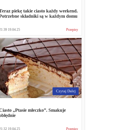
Teraz piekę takie ciasto każdy weekend.
Potrzebne składniki są w każdym domu
21:39 19.04.25
Przepisy
Czytaj Dalej
Ciasto „Ptasie mleczko”. Smakuje
obłędnie
21:32 19.04.25
Przepisy