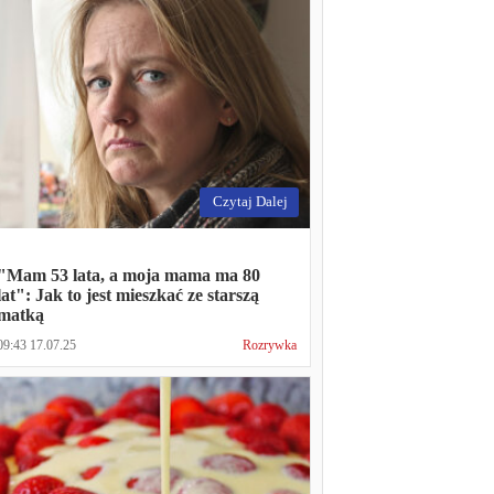
Czytaj Dalej
"Mam 53 lata, a moja mama ma 80
lat": Jak to jest mieszkać ze starszą
matką
09:43 17.07.25
Rozrywka