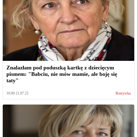
Znalazłam pod poduszką kartkę z dziecięcym
pismem: "Babciu, nie mów mamie, ale boję się
taty"
10:09 21.07.25
Rozrywka