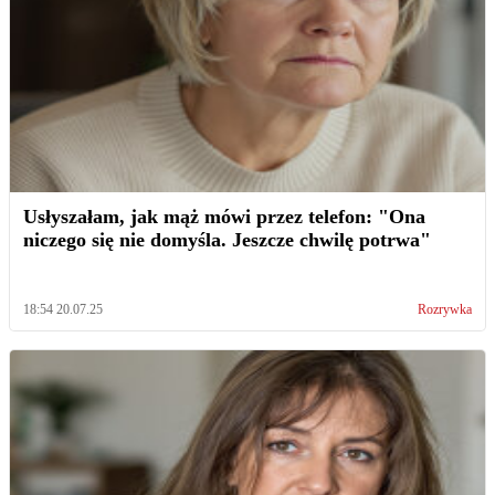
Usłyszałam, jak mąż mówi przez telefon: "Ona
niczego się nie domyśla. Jeszcze chwilę potrwa"
18:54 20.07.25
Rozrywka