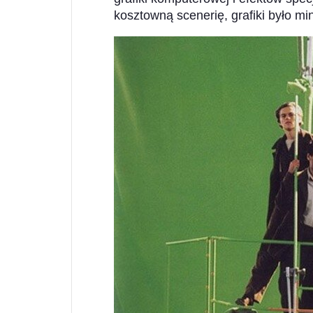
kosztowną scenerię, grafiki było m