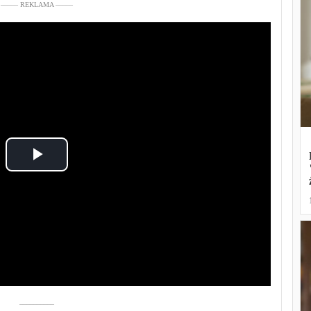
––––– REKLAMA –––––
Play
Video
––––––––––