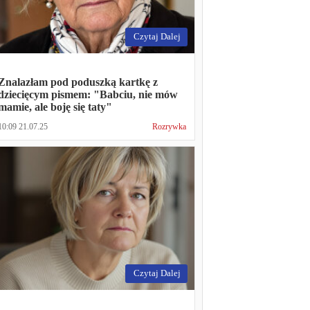
Czytaj Dalej
Znalazłam pod poduszką kartkę z
dziecięcym pismem: "Babciu, nie mów
mamie, ale boję się taty"
10:09 21.07.25
Rozrywka
Czytaj Dalej