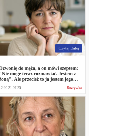
Czytaj Dalej
Dzwonię do męża, a on mówi szeptem:
"Nie mogę teraz rozmawiać. Jestem z
żoną". Ale przecież to ja jestem jego
żoną
12:20 21.07.25
Rozrywka