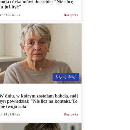
moja córka mówi do siebie: "Nie chcę
tu już być"
09:53 22.07.25
Rozrywka
Czytaj Dalej
W dniu, w którym zostałam babcią, mój
syn powiedział: "Nie licz na kontakt. To
nie twoja rola"
14:14 21.07.25
Rozrywka