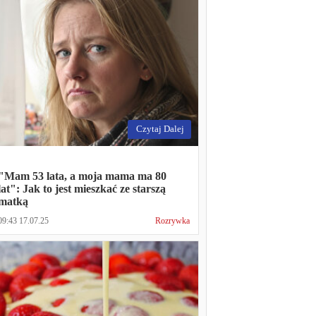
Czytaj Dalej
"Mam 53 lata, a moja mama ma 80
lat": Jak to jest mieszkać ze starszą
matką
09:43 17.07.25
Rozrywka