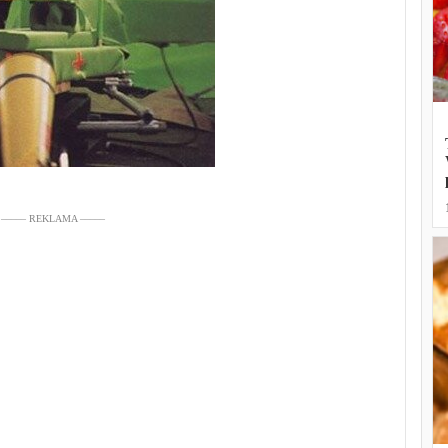
––––– REKLAMA –––––