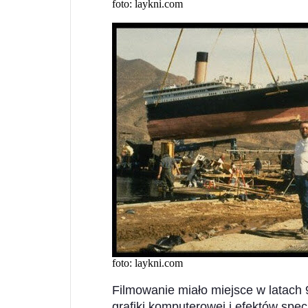
foto: laykni.com
foto: laykni.com
Filmowanie miało miejsce w latach 9
grafiki komputerowej i efektów spe