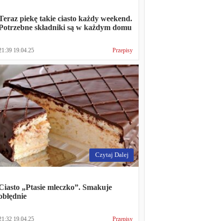
Teraz piekę takie ciasto każdy weekend.
Potrzebne składniki są w każdym domu
21:39 19.04.25
Przepisy
Czytaj Dalej
Ciasto „Ptasie mleczko”. Smakuje
obłędnie
21:32 19.04.25
Przepisy