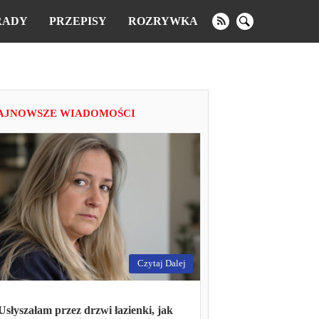
RADY
PRZEPISY
ROZRYWKA
AJNOWSZE WIADOMOŚCI
Czytaj Dalej
Usłyszałam przez drzwi łazienki, jak