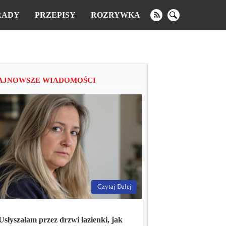
RADY
PRZEPISY
ROZRYWKA
AJNOWSZE WIADOMOŚCI
Czytaj Dalej
Usłyszałam przez drzwi łazienki, jak