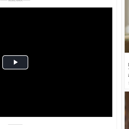
––––– REKLAMA –––––
Play
Video
––––––––––