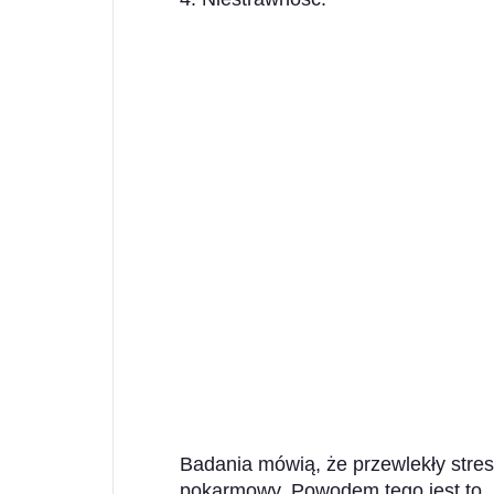
Badania mówią, że przewlekły stre
pokarmowy. Powodem tego jest to, ż