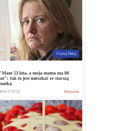
Czytaj Dalej
"Mam 53 lata, a moja mama ma 80
lat": Jak to jest mieszkać ze starszą
matką
09:43 17.07.25
Rozrywka