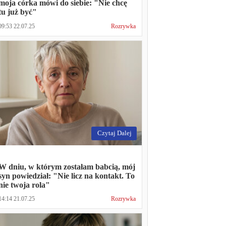
moja córka mówi do siebie: "Nie chcę
tu już być"
09:53 22.07.25
Rozrywka
Czytaj Dalej
W dniu, w którym zostałam babcią, mój
syn powiedział: "Nie licz na kontakt. To
nie twoja rola"
14:14 21.07.25
Rozrywka