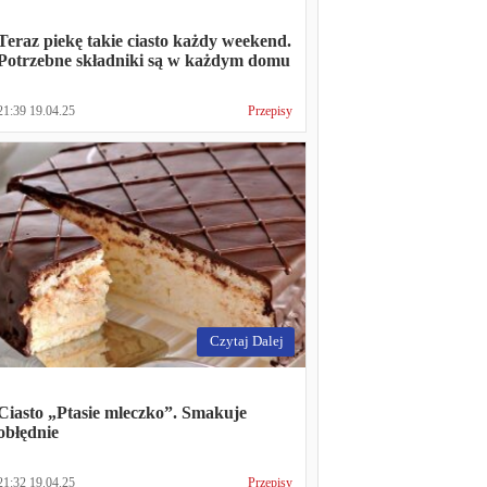
Teraz piekę takie ciasto każdy weekend.
Potrzebne składniki są w każdym domu
21:39 19.04.25
Przepisy
Czytaj Dalej
Ciasto „Ptasie mleczko”. Smakuje
obłędnie
21:32 19.04.25
Przepisy