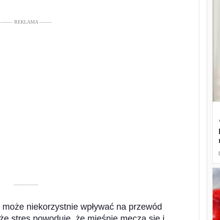
––––– REKLAMA –––––
––––––––––
s może niekorzystnie wpływać na przewód
e stres powoduje, że mięśnie męczą się i