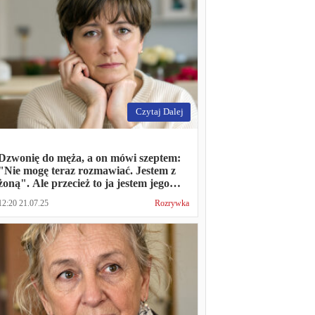
Czytaj Dalej
Dzwonię do męża, a on mówi szeptem:
"Nie mogę teraz rozmawiać. Jestem z
żoną". Ale przecież to ja jestem jego
żoną
12:20 21.07.25
Rozrywka