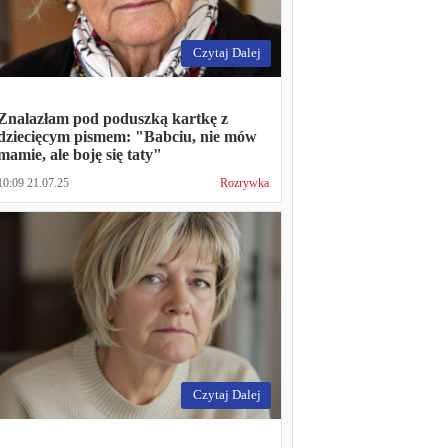
Czytaj Dalej
Znalazłam pod poduszką kartkę z
dziecięcym pismem: "Babciu, nie mów
mamie, ale boję się taty"
10:09 21.07.25
Rozrywka
Czytaj Dalej