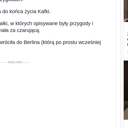
a do końca życia Kafki.
lalki, w których opisywane były przygody i
nała za czarującą.
wróciła do Berlina (którą po prostu wcześniej
––––– REKLAMA –––––