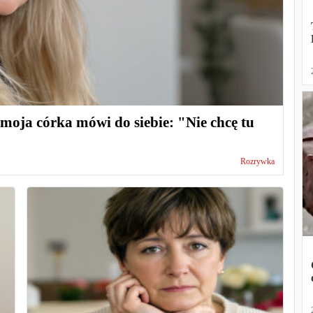
 moja córka mówi do siebie: "Nie chcę tu
Rozrywka