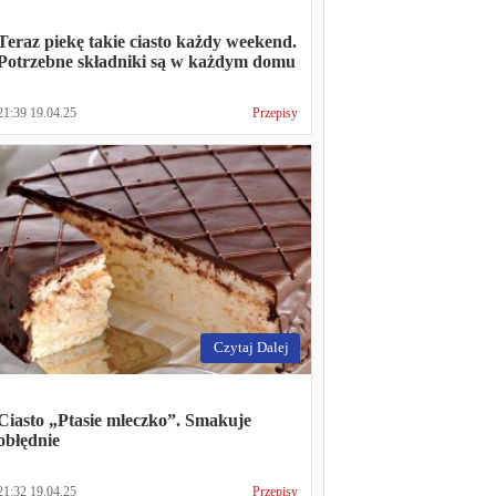
Teraz piekę takie ciasto każdy weekend.
Potrzebne składniki są w każdym domu
21:39 19.04.25
Przepisy
Czytaj Dalej
Ciasto „Ptasie mleczko”. Smakuje
obłędnie
21:32 19.04.25
Przepisy