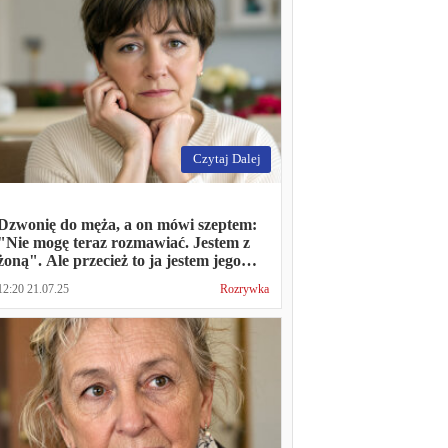
Czytaj Dalej
Dzwonię do męża, a on mówi szeptem:
"Nie mogę teraz rozmawiać. Jestem z
żoną". Ale przecież to ja jestem jego
żoną
12:20 21.07.25
Rozrywka