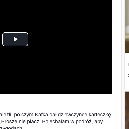
Play
Video
––––––––––
naleźli, po czym Kafka dał dziewczynce karteczkę
 „Proszę nie płacz. Pojechałam w podróż, aby
rzygodach.”