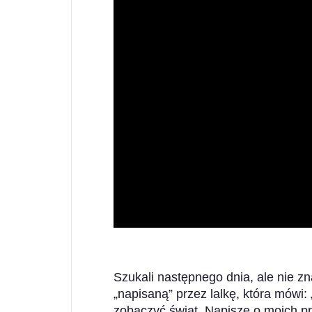
Szukali następnego dnia, ale nie z
„napisaną” przez lalkę, która mówi:
zobaczyć świat. Napiszę o moich p