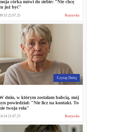
moja córka mówi do siebie: "Nie chcę
tu już być"
09:53 22.07.25
Rozrywka
Czytaj Dalej
W dniu, w którym zostałam babcią, mój
syn powiedział: "Nie licz na kontakt. To
nie twoja rola"
14:14 21.07.25
Rozrywka