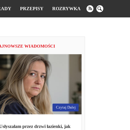
RADY
PRZEPISY
ROZRYWKA
AJNOWSZE WIADOMOŚCI
Czytaj Dalej
Usłyszałam przez drzwi łazienki, jak