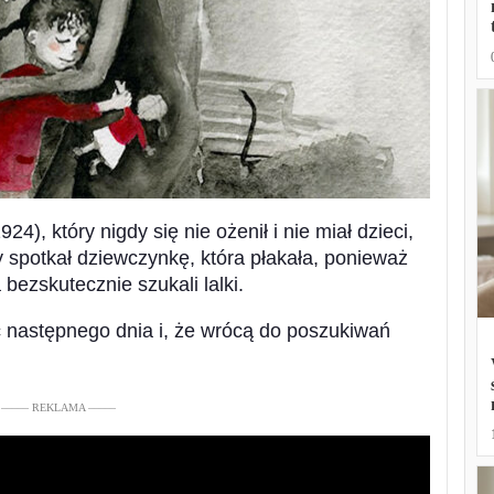
4), który nigdy się nie ożenił i nie miał dzieci,
y spotkał dziewczynkę, która płakała, ponieważ
 bezskutecznie szukali lalki.
ć następnego dnia i, że wrócą do poszukiwań
––––– REKLAMA –––––