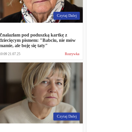
Czytaj Dalej
Znalazłam pod poduszką kartkę z
dziecięcym pismem: "Babciu, nie mów
mamie, ale boję się taty"
10:09 21.07.25
Rozrywka
Czytaj Dalej