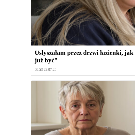
Usłyszałam przez drzwi łazienki, jak
już być"
09:53 22.07.25