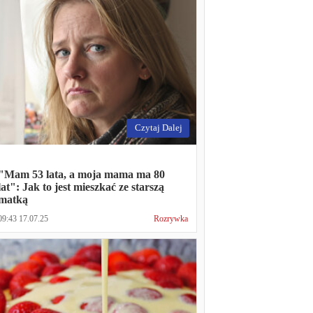
Czytaj Dalej
"Mam 53 lata, a moja mama ma 80
lat": Jak to jest mieszkać ze starszą
matką
09:43 17.07.25
Rozrywka