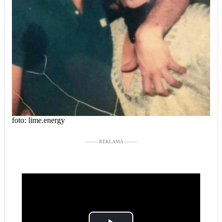
foto: lime.energy
––––– REKLAMA –––––