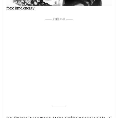
foto: lime.energy
––––– REKLAMA –––––
––––––––––