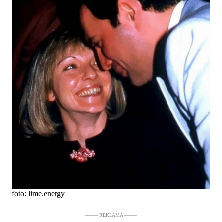
foto: lime.energy
––––– REKLAMA –––––