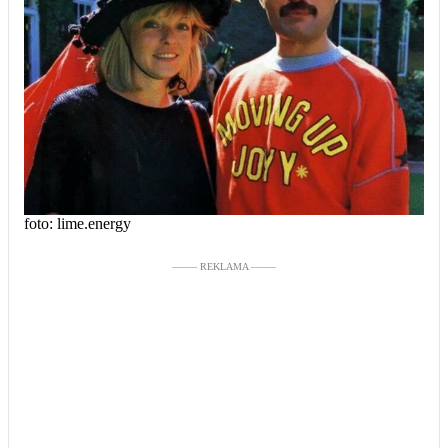
foto: lime.energy
––––– REKLAMA –––––