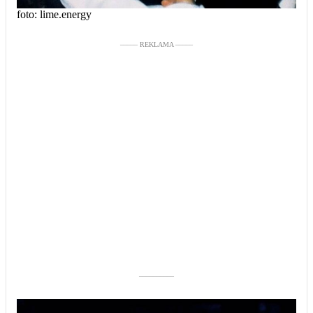
foto: lime.energy
––––– REKLAMA –––––
––––––––––