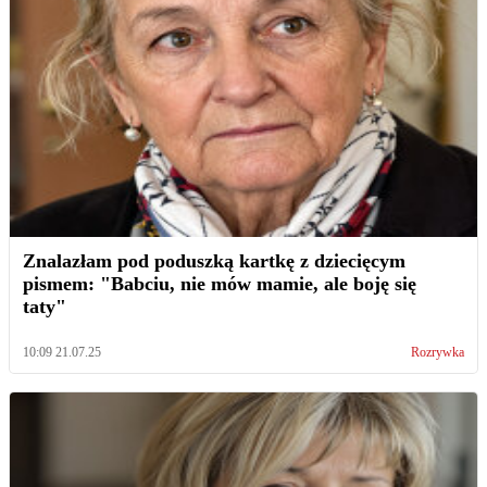
Znalazłam pod poduszką kartkę z dziecięcym
pismem: "Babciu, nie mów mamie, ale boję się
taty"
10:09 21.07.25
Rozrywka