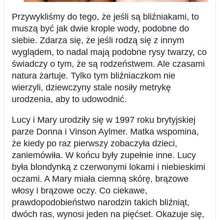
Przywykliśmy do tego, że jeśli są bliźniakami, to
muszą być jak dwie krople wody, podobne do
siebie. Zdarza się, że jeśli rodzą się z innym
wyglądem, to nadal mają podobne rysy twarzy, co
świadczy o tym, że są rodzeństwem. Ale czasami
natura żartuje. Tylko tym bliźniaczkom nie
wierzyli, dziewczyny stale nosiły metrykę
urodzenia, aby to udowodnić.
Lucy i Mary urodziły się w 1997 roku brytyjskiej
parze Donna i Vinson Aylmer. Matka wspomina,
że ​​kiedy po raz pierwszy zobaczyła dzieci,
zaniemówiła. W końcu były zupełnie inne. Lucy
była blondynką z czerwonymi lokami i niebieskimi
oczami. A Mary miała ciemną skórę, brązowe
włosy i brązowe oczy. Co ciekawe,
prawdopodobieństwo narodzin takich bliźniąt,
dwóch ras, wynosi jeden na pięćset. Okazuje się,