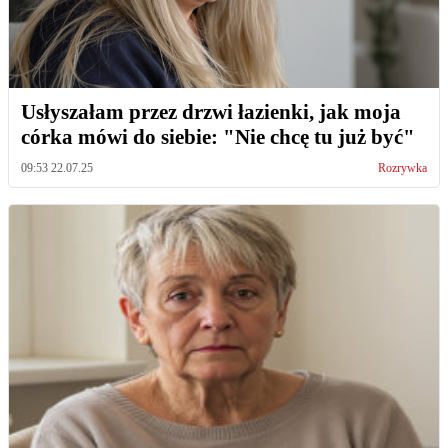
Usłyszałam przez drzwi łazienki, jak moja
córka mówi do siebie: "Nie chcę tu już być"
09:53 22.07.25
Rozrywka