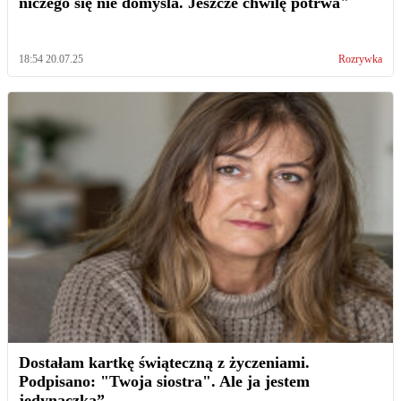
niczego się nie domyśla. Jeszcze chwilę potrwa"
18:54 20.07.25
Rozrywka
Dostałam kartkę świąteczną z życzeniami.
Podpisano: "Twoja siostra". Ale ja jestem
jedynaczką”