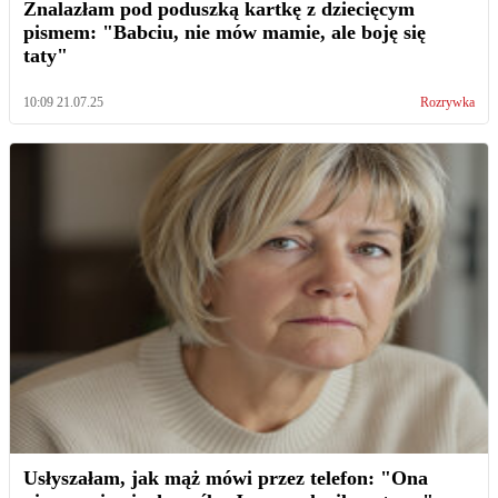
Znalazłam pod poduszką kartkę z dziecięcym
pismem: "Babciu, nie mów mamie, ale boję się
taty"
10:09 21.07.25
Rozrywka
Usłyszałam, jak mąż mówi przez telefon: "Ona