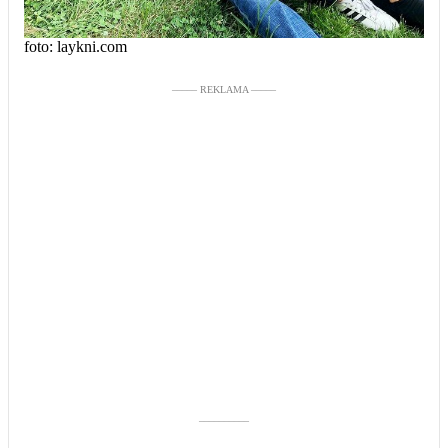
foto: laykni.com
––––– REKLAMA –––––
––––––––––