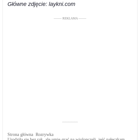
Główne zdjęcie: laykni.com
––––– REKLAMA –––––
––––––––––
Strona główna
Rozrywka
Urodziła się bez rąk, ale umie grać na wiolonczeli, jeść pałeczkami i