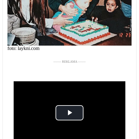
foto: laykni.com
––––– REKLAMA –––––
Play
Video