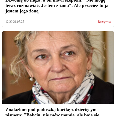
Dzwonię do męża, a on mówi szeptem: "Nie mogę
teraz rozmawiać. Jestem z żoną". Ale przecież to ja
jestem jego żoną
12:20 21.07.25
Rozrywka
Znalazłam pod poduszką kartkę z dziecięcym
pismem: "Babciu, nie mów mamie, ale boję się