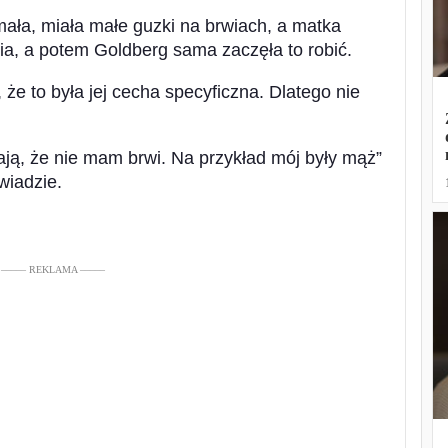
mała, miała małe guzki na brwiach, a matka
ia, a potem Goldberg sama zaczęła to robić.
 że to była jej cecha specyficzna. Dlatego nie
ają, że nie mam brwi. Na przykład mój były mąż”
wiadzie.
––––– REKLAMA –––––