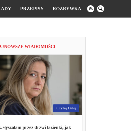
RADY
PRZEPISY
ROZRYWKA
AJNOWSZE WIADOMOŚCI
Czytaj Dalej
Usłyszałam przez drzwi łazienki, jak