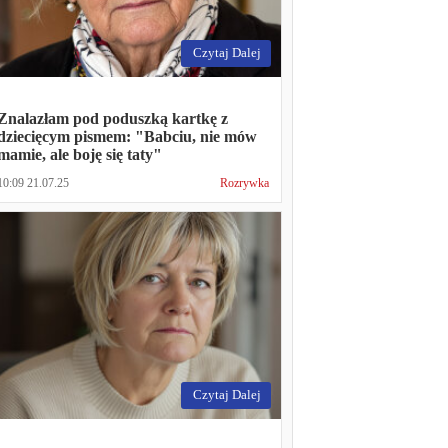
Czytaj Dalej
Znalazłam pod poduszką kartkę z
dziecięcym pismem: "Babciu, nie mów
mamie, ale boję się taty"
10:09 21.07.25
Rozrywka
Czytaj Dalej