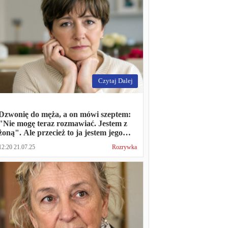
Czytaj Dalej
Dzwonię do męża, a on mówi szeptem:
"Nie mogę teraz rozmawiać. Jestem z
żoną". Ale przecież to ja jestem jego
żoną
12:20 21.07.25
Rozrywka