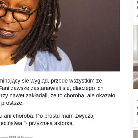
inający sie wygląd, przede wszystkim ze
 Fani zawsze zastanawiali się, dlaczego ich
órzy nawet zakładali, że to choroba, ale okazało
 prostsze.
mu ani choroba. Po prostu mam zwyczaj
ieciństwa ”- przyznała aktorka.
––––– REKLAMA –––––