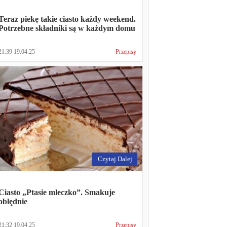
Teraz piekę takie ciasto każdy weekend.
Potrzebne składniki są w każdym domu
21:39 19.04.25
Przepisy
Czytaj Dalej
Ciasto „Ptasie mleczko”. Smakuje
obłędnie
21:32 19.04.25
Przepisy