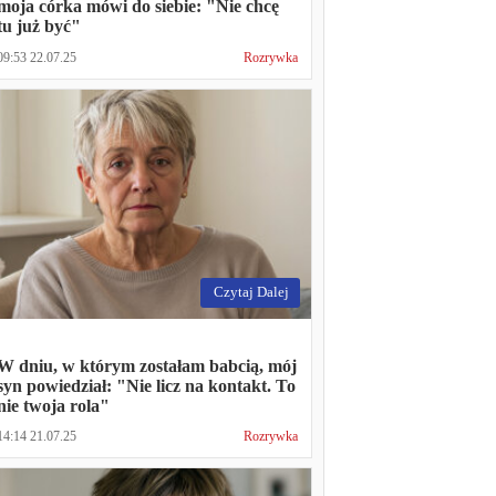
moja córka mówi do siebie: "Nie chcę
tu już być"
09:53 22.07.25
Rozrywka
Czytaj Dalej
W dniu, w którym zostałam babcią, mój
syn powiedział: "Nie licz na kontakt. To
nie twoja rola"
14:14 21.07.25
Rozrywka