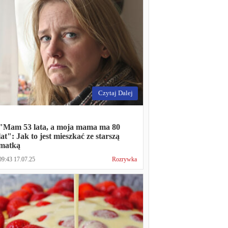
Czytaj Dalej
"Mam 53 lata, a moja mama ma 80
lat": Jak to jest mieszkać ze starszą
matką
09:43 17.07.25
Rozrywka