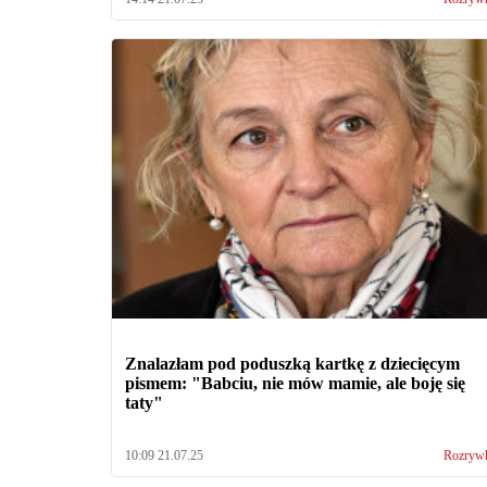
Znalazłam pod poduszką kartkę z dziecięcym
pismem: "Babciu, nie mów mamie, ale boję się
taty"
10:09 21.07.25
Rozryw