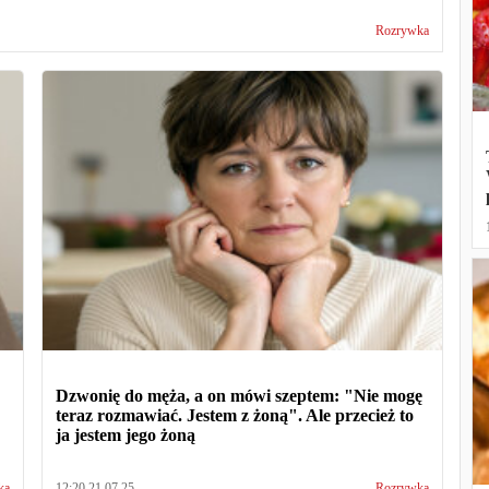
Rozrywka
Dzwonię do męża, a on mówi szeptem: "Nie mogę
teraz rozmawiać. Jestem z żoną". Ale przecież to
ja jestem jego żoną
ka
12:20 21.07.25
Rozrywka