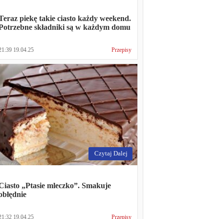
Teraz piekę takie ciasto każdy weekend.
Potrzebne składniki są w każdym domu
21:39 19.04.25
Przepisy
Czytaj Dalej
Ciasto „Ptasie mleczko”. Smakuje
obłędnie
21:32 19.04.25
Przepisy