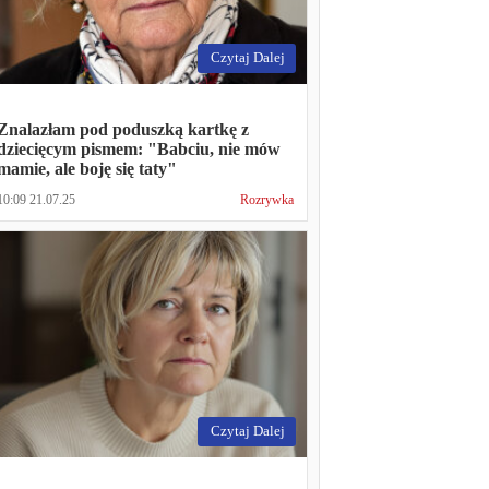
Czytaj Dalej
Znalazłam pod poduszką kartkę z
dziecięcym pismem: "Babciu, nie mów
mamie, ale boję się taty"
10:09 21.07.25
Rozrywka
Czytaj Dalej