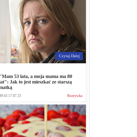
Czytaj Dalej
"Mam 53 lata, a moja mama ma 80
lat": Jak to jest mieszkać ze starszą
matką
09:43 17.07.25
Rozrywka