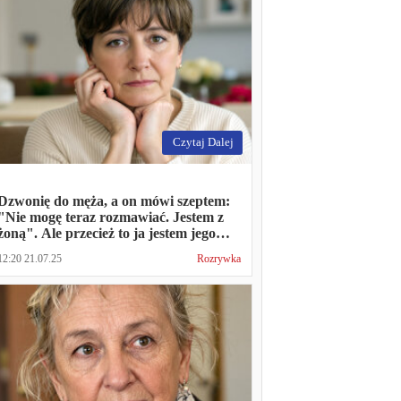
Czytaj Dalej
Dzwonię do męża, a on mówi szeptem:
"Nie mogę teraz rozmawiać. Jestem z
żoną". Ale przecież to ja jestem jego
żoną
12:20 21.07.25
Rozrywka