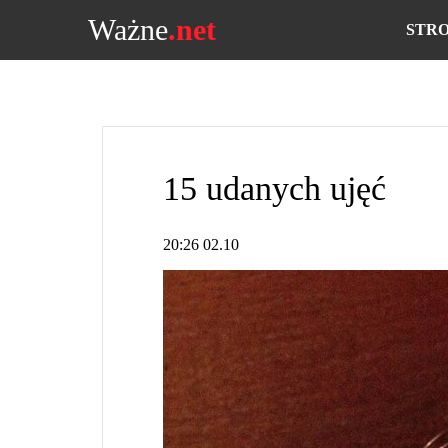
Ważne
.net
STR
15 udanych ujęć
20:26 02.10