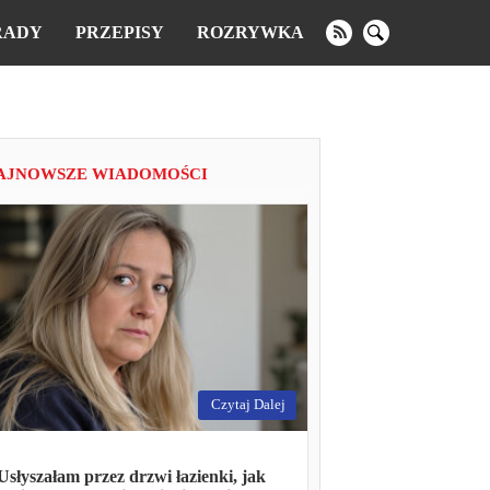
RADY
PRZEPISY
ROZRYWKA
AJNOWSZE WIADOMOŚCI
Czytaj Dalej
Usłyszałam przez drzwi łazienki, jak