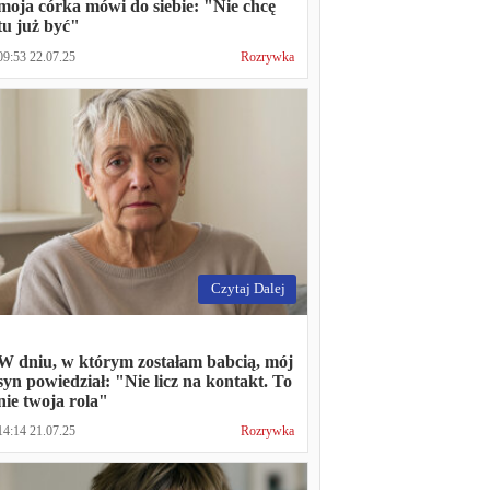
moja córka mówi do siebie: "Nie chcę
tu już być"
09:53 22.07.25
Rozrywka
Czytaj Dalej
W dniu, w którym zostałam babcią, mój
syn powiedział: "Nie licz na kontakt. To
nie twoja rola"
14:14 21.07.25
Rozrywka