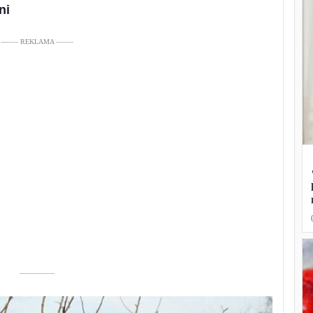
ni
––––– REKLAMA –––––
––––––––––