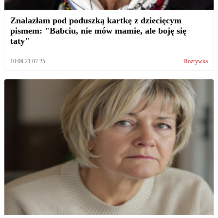
Znalazłam pod poduszką kartkę z dziecięcym
pismem: "Babciu, nie mów mamie, ale boję się
taty"
10:09 21.07.25
Rozrywka