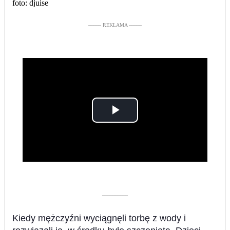
foto: djuise
––––– REKLAMA –––––
Play
Video
––––––––––
Kiedy mężczyźni wyciągnęli torbę z wody i