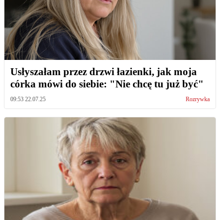
Usłyszałam przez drzwi łazienki, jak moja
córka mówi do siebie: "Nie chcę tu już być"
09:53 22.07.25
Rozrywka