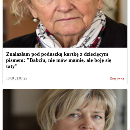
Znalazłam pod poduszką kartkę z dziecięcym
pismem: "Babciu, nie mów mamie, ale boję się
taty"
10:09 21.07.25
Rozrywka