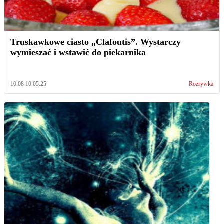
Truskawkowe ciasto „Clafoutis”. Wystarczy
wymieszać i wstawić do piekarnika
10:08 10.05.25
Rozrywka