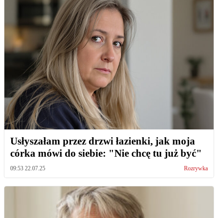
Usłyszałam przez drzwi łazienki, jak moja
córka mówi do siebie: "Nie chcę tu już być"
09:53 22.07.25
Rozrywka