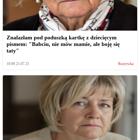
Znalazłam pod poduszką kartkę z dziecięcym
pismem: "Babciu, nie mów mamie, ale boję się
taty"
10:09 21.07.25
Rozrywka