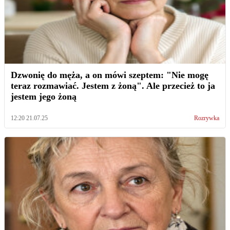
Dzwonię do męża, a on mówi szeptem: "Nie mogę
teraz rozmawiać. Jestem z żoną". Ale przecież to ja
jestem jego żoną
12:20 21.07.25
Rozrywka