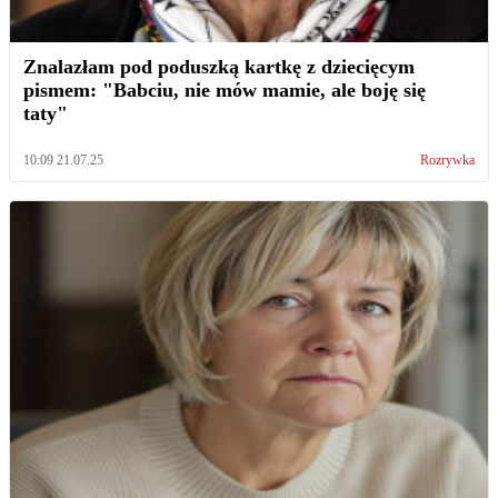
Znalazłam pod poduszką kartkę z dziecięcym
pismem: "Babciu, nie mów mamie, ale boję się
taty"
10:09 21.07.25
Rozrywka