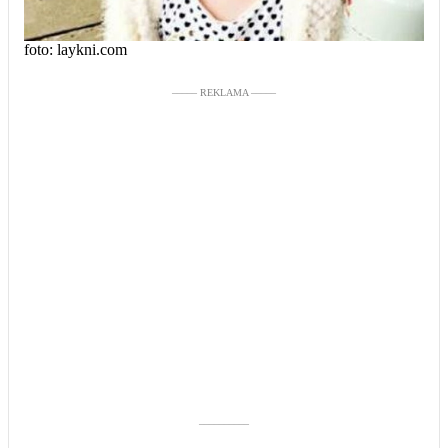
foto: laykni.com
––––– REKLAMA –––––
––––––––––