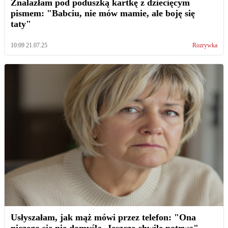
Znalazłam pod poduszką kartkę z dziecięcym
pismem: "Babciu, nie mów mamie, ale boję się
taty"
10:09 21.07.25
Rozrywka
Usłyszałam, jak mąż mówi przez telefon: "Ona