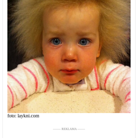
foto: laykni.com
––––– REKLAMA –––––