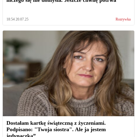
niczego się nie domyśla. Jeszcze chwilę potrwa"
18:54 20.07.25
Rozrywka
Dostałam kartkę świąteczną z życzeniami.
Podpisano: "Twoja siostra". Ale ja jestem
jedynaczką”