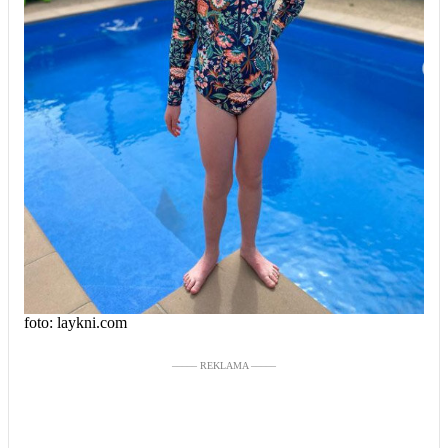
foto: laykni.com
––––– REKLAMA –––––