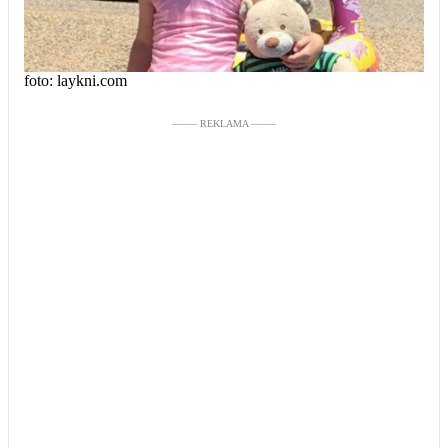
foto: laykni.com
––––– REKLAMA –––––