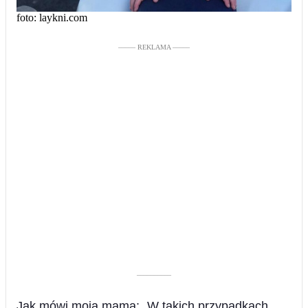
foto: laykni.com
––––– REKLAMA –––––
––––––––––
Jak mówi moja mama: „W takich przypadkach