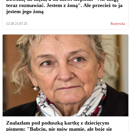
teraz rozmawiać. Jestem z żoną". Ale przecież to ja
jestem jego żoną
12:20 21.07.25
Rozrywka
Znalazłam pod poduszką kartkę z dziecięcym
pismem: "Babciu, nie mów mamie, ale boję się