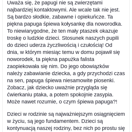
Uważa się, że papugi nie są zwierzętami
najbardziej kontaktowymi. Ale wcale tak nie jest.
Są bardzo słodkie, zabawne i opiekuńcze. Ta
piękna papuga śpiewa kołysankę dla noworodka.
To niewiarygodne, że ten mały ptaszek okazuje
troskę o ludzkie dzieci. Stosunek naszych pupili
do dzieci uderza życzliwością i czułością! Od
dnia, w którym miesiąc temu w domu pojawił się
noworodek, ta piękna papużka falista
zaopiekowała się nim. Do jego obowiązków
należy zabawianie dziecka, a gdy przychodzi czas
na sen, papuga śpiewa niesamowite piosenki.
Zobacz, jak dziecko uważnie przygląda się
ćwierkaniu ptaka, a potem spokojnie zasypia.
Może nawet rozumie, o czym śpiewa papuga?!
Dzieci w rodzinie są najważniejszym osiągnięciem
w życiu, są jego fundamentem. Dzieci są
kontynuacją naszej rodziny, bez nich po prostu się