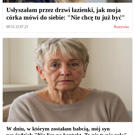
Usłyszałam przez drzwi łazienki, jak moja
córka mówi do siebie: "Nie chcę tu już być"
09:53 22.07.25
Rozrywka
W dniu, w którym zostałam babcią, mój syn