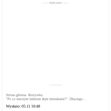
––––– REKLAMA –––––
––––––––––
Strona główna
Rozrywka
"Po co starszym ludziom duże mieszkanie?": Dlaczego
społeczeństwo zakłada, że jeśli jesteś osobą starszą, nie musisz mieć
Wysłano:
05.11 10:48
wygodnych warunków?