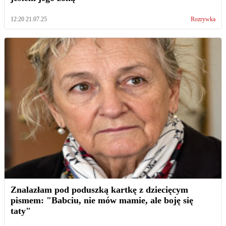
12:20 21.07.25
Rozrywka
Znalazłam pod poduszką kartkę z dziecięcym
pismem: "Babciu, nie mów mamie, ale boję się
taty"