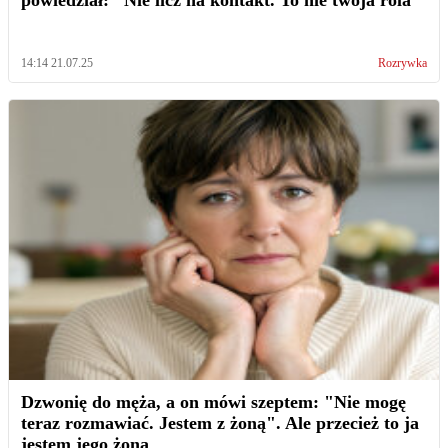
powiedział: "Nie licz na kontakt. To nie twoja rola"
14:14 21.07.25
Rozrywka
Dzwonię do męża, a on mówi szeptem: "Nie mogę
teraz rozmawiać. Jestem z żoną". Ale przecież to ja
jestem jego żoną