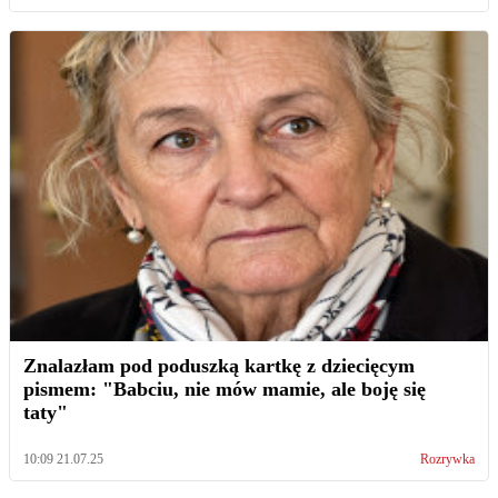
Znalazłam pod poduszką kartkę z dziecięcym
pismem: "Babciu, nie mów mamie, ale boję się
taty"
10:09 21.07.25
Rozrywka