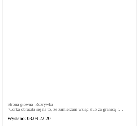
––––––––––
Strona główna
Rozrywka
"Córka obraziła się na to, że zamierzam wziąć ślub za granicą":
Dlaczego trzydziestoletnia córka wciąż oczekuje wsparcia
Wysłano:
03.09 22:20
finansowego? Jest już dorosłą osobą, mężatką