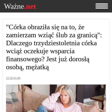
Ważne
.net
"Córka obraziła się na to, że
zamierzam wziąć ślub za granicą":
Dlaczego trzydziestoletnia córka
wciąż oczekuje wsparcia
finansowego? Jest już dorosłą
osobą, mężatką
22:20 03.09