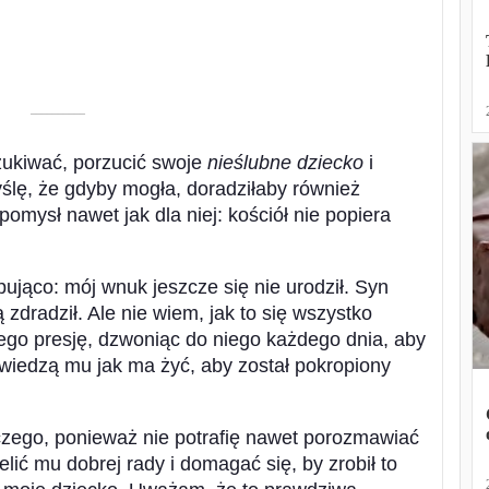
––––––––––
szukiwać, porzucić swoje
nieślubne dziecko
i
yślę, że gdyby mogła, doradziłaby również
pomysł nawet jak dla niej: kościół nie popiera
pująco: mój wnuk jeszcze się nie urodził. Syn
 zdradził. Ale nie wiem, jak to się wszystko
ego presję, dzwoniąc do niego każdego dnia, aby
wiedzą mu jak ma żyć, aby został pokropiony
iczego, ponieważ nie potrafię nawet porozmawiać
lić mu dobrej rady i domagać się, by zrobił to