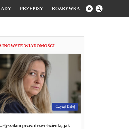
RADY
PRZEPISY
ROZRYWKA
AJNOWSZE WIADOMOŚCI
Czytaj Dalej
Usłyszałam przez drzwi łazienki, jak