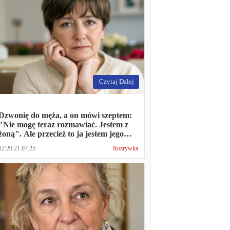
Czytaj Dalej
Dzwonię do męża, a on mówi szeptem:
"Nie mogę teraz rozmawiać. Jestem z
żoną". Ale przecież to ja jestem jego
żoną
12:20 21.07.25
Rozrywka