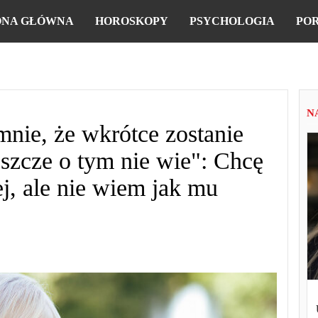
ONA GŁÓWNA
HOROSKOPY
PSYCHOLOGIA
PO
N
nie, że wkrótce zostanie
jeszcze o tym nie wie": Chcę
ej, ale nie wiem jak mu