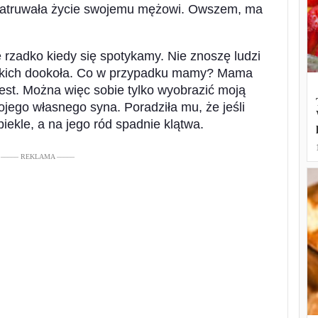
o zatruwała życie swojemu mężowi. Owszem, ma
e rzadko kiedy się spotykamy. Nie znoszę ludzi
stkich dookoła. Co w przypadku mamy? Mama
jest. Można więc sobie tylko wyobrazić moją
jego własnego syna. Poradziła mu, że jeśli
piekle, a na jego ród spadnie klątwa.
––––– REKLAMA –––––