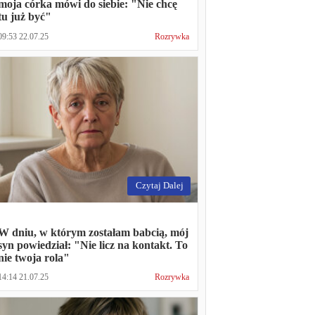
moja córka mówi do siebie: "Nie chcę
tu już być"
09:53 22.07.25
Rozrywka
Czytaj Dalej
W dniu, w którym zostałam babcią, mój
syn powiedział: "Nie licz na kontakt. To
nie twoja rola"
14:14 21.07.25
Rozrywka