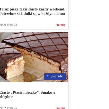
Teraz piekę takie ciasto każdy weekend.
Potrzebne składniki są w każdym domu
21:39 19.04.25
Przepisy
Czytaj Dalej
Ciasto „Ptasie mleczko”. Smakuje
obłędnie
21:32 19.04.25
Przepisy