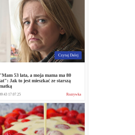
Czytaj Dalej
"Mam 53 lata, a moja mama ma 80
lat": Jak to jest mieszkać ze starszą
matką
09:43 17.07.25
Rozrywka