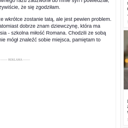
wnego razu zadzwonił do mnie syn i powiedział,
ywiście, że się zgodziłam.
 wkrótce zostanie tatą, ale jest pewien problem.
Natomiast dobrze znam dziewczynę, która ma
sia - szkolna miłość Romana. Chodzili ze sobą
 nie mógł znaleźć sobie miejsca, pamiętam to
––––– REKLAMA –––––