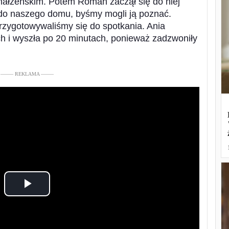
małżeńskim. Potem Roman zaczął się do niej
 do naszego domu, byśmy mogli ją poznać.
rzygotowywaliśmy się do spotkania. Ania
ch i wyszła po 20 minutach, ponieważ zadzwoniły
––––– REKLAMA –––––
Play
Video