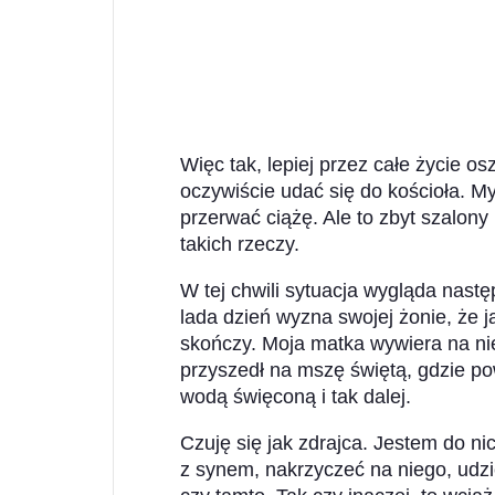
Więc tak, lepiej przez całe życie o
oczywiście udać się do kościoła. M
przerwać ciążę. Ale to zbyt szalony 
takich rzeczy.
W tej chwili sytuacja wygląda nastę
lada dzień wyzna swojej żonie, że ją
skończy. Moja matka wywiera na ni
przyszedł na mszę świętą, gdzie po
wodą święconą i tak dalej.
Czuję się jak zdrajca. Jestem do n
z synem, nakrzyczeć na niego, udzie