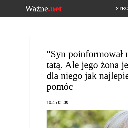
Ważne
.net
STR
"Syn poinformował m
tatą. Ale jego żona 
dla niego jak najlepi
pomóc
10:45 05.09