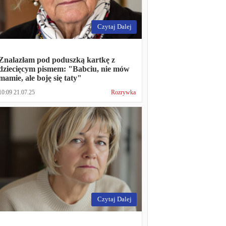
Czytaj Dalej
Znalazłam pod poduszką kartkę z
dziecięcym pismem: "Babciu, nie mów
mamie, ale boję się taty"
10:09 21.07.25
Rozrywka
Czytaj Dalej