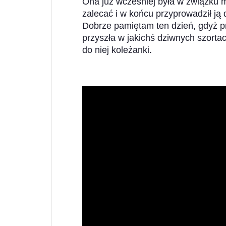
Ona już wcześniej była w związku 
zalecać i w końcu przyprowadził ją
Dobrze pamiętam ten dzień, gdyż p
przyszła w jakichś dziwnych szorta
do niej koleżanki.