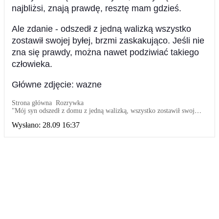
najbliżsi, znają prawdę, resztę mam gdzieś.
Ale zdanie - odszedł z jedną walizką wszystko
zostawił swojej byłej, brzmi zaskakująco. Jeśli nie
zna się prawdy, można nawet podziwiać takiego
człowieka.
Główne zdjęcie: wazne
Strona główna
Rozrywka
"Mój syn odszedł z domu z jedną walizką, wszystko zostawił swojej
byłej - opowiada była teściowa": A mąż i przyszedł z jedną walizką,
Wysłano:
28.09 16:37
nic więcej nie było jego