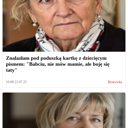
Znalazłam pod poduszką kartkę z dziecięcym
pismem: "Babciu, nie mów mamie, ale boję się
taty"
10:09 21.07.25
Rozrywka