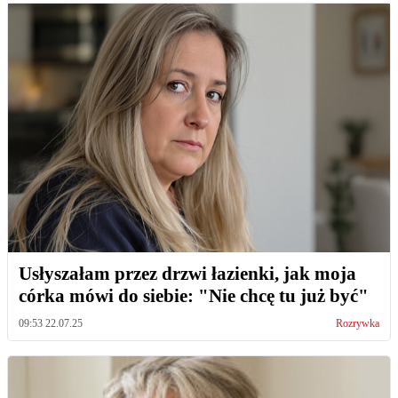
Usłyszałam przez drzwi łazienki, jak moja
córka mówi do siebie: "Nie chcę tu już być"
09:53 22.07.25
Rozrywka