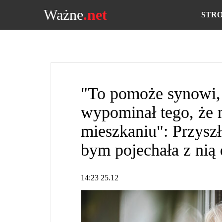
Ważne
.net
STR
"To pomoże synowi, 
wypominał tego, że
mieszkaniu": Przysz
bym pojechała z nią
14:23 25.12