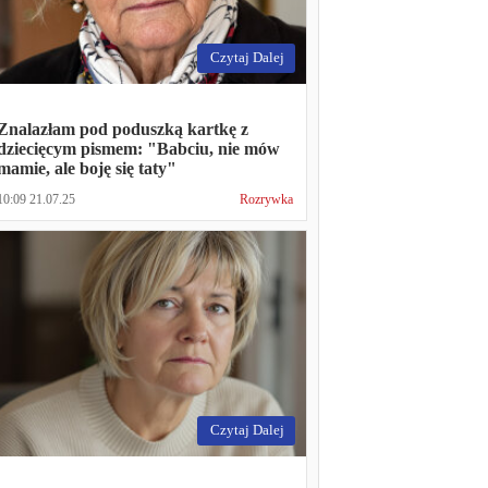
Czytaj Dalej
Znalazłam pod poduszką kartkę z
dziecięcym pismem: "Babciu, nie mów
mamie, ale boję się taty"
10:09 21.07.25
Rozrywka
Czytaj Dalej