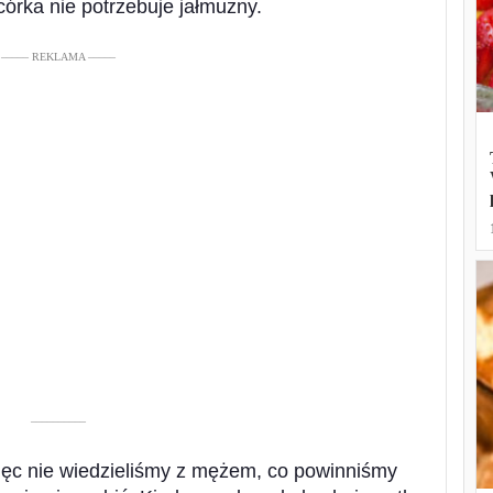
 córka nie potrzebuje jałmużny.
––––– REKLAMA –––––
––––––––––
więc nie wiedzieliśmy z mężem, co powinniśmy