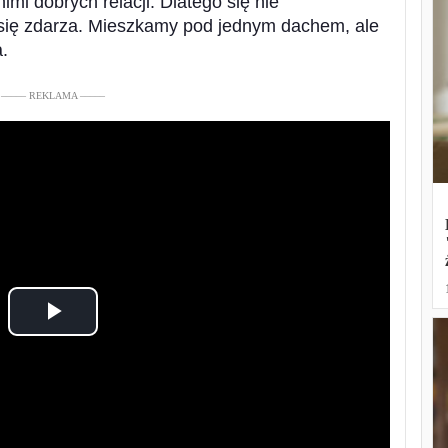
mi dobrych relacji. Dlatego się nie
się zdarza. Mieszkamy pod jednym dachem, ale
.
––––– REKLAMA –––––
Play
Video