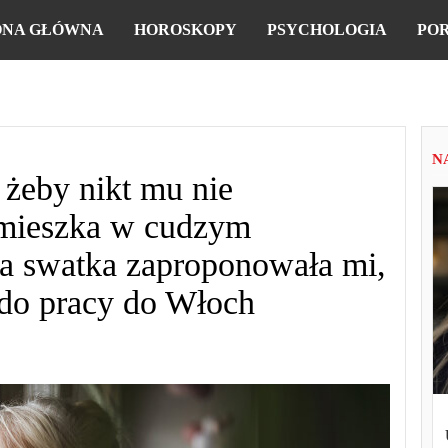
ONA GŁÓWNA
HOROSKOPY
PSYCHOLOGIA
PO
N
żeby nikt mu nie
 mieszka w cudzym
ła swatka zaproponowała mi,
 do pracy do Włoch