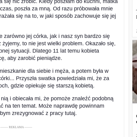
a się nic zrobić. Kiedy poszłam do kuchni, matka
en czas, poszła za mną. Od razu próbowała mnie
ażała się na to, w jaki sposób zachowuje się jej
e zarówno jej córka, jak i nasz syn bardzo się
 żyjemy, to nie jest wielki problem. Okazało się,
bnej sytuacji. Dlatego 11 lat temu kobieta
ę, aby zarobić pieniądze.
mieszkanie dla siebie i męża, a potem była w
córki... Przyszła swatka powiedziała mi, że za
ch, gdzie opiekuje się starszą kobietą.
nią i obiecała mi, że pomoże znaleźć podobną
lać na ten temat. Może naprawdę powinnam
bym zrezygnować z pracy tutaj.
––––– REKLAMA –––––