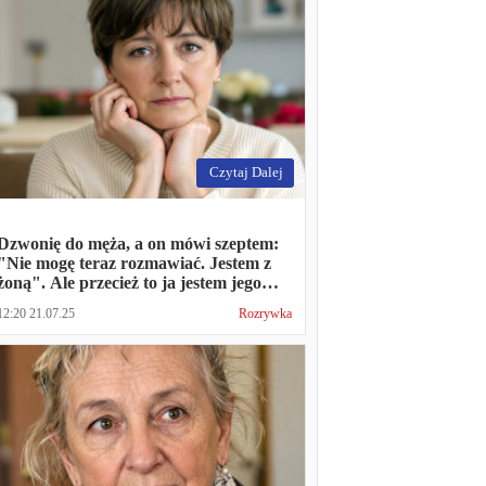
Czytaj Dalej
Dzwonię do męża, a on mówi szeptem:
"Nie mogę teraz rozmawiać. Jestem z
żoną". Ale przecież to ja jestem jego
żoną
12:20 21.07.25
Rozrywka