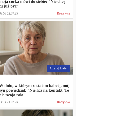
moja córka mówi do siebie: "Nie chcę
tu już być"
09:53 22.07.25
Rozrywka
Czytaj Dalej
W dniu, w którym zostałam babcią, mój
syn powiedział: "Nie licz na kontakt. To
nie twoja rola"
14:14 21.07.25
Rozrywka