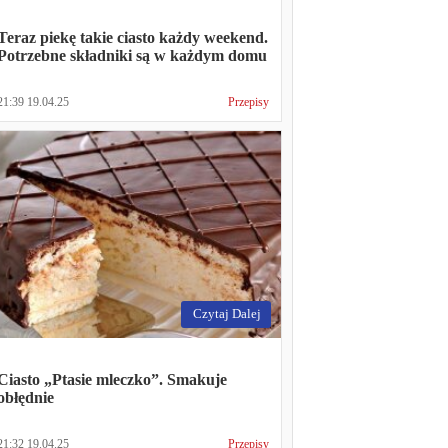
Teraz piekę takie ciasto każdy weekend.
Potrzebne składniki są w każdym domu
21:39 19.04.25
Przepisy
Czytaj Dalej
Ciasto „Ptasie mleczko”. Smakuje
obłędnie
21:32 19.04.25
Przepisy