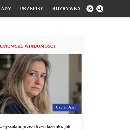
RADY
PRZEPISY
ROZRYWKA
AJNOWSZE WIADOMOŚCI
Czytaj Dalej
Usłyszałam przez drzwi łazienki, jak