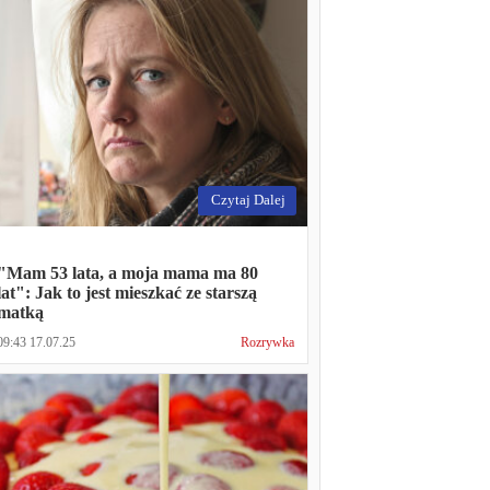
Czytaj Dalej
"Mam 53 lata, a moja mama ma 80
lat": Jak to jest mieszkać ze starszą
matką
09:43 17.07.25
Rozrywka