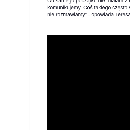
Od samego początku nie miałam z ni
komunikujemy. Coś takiego często 
nie rozmawiamy” - opowiada Teresa