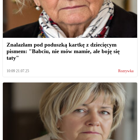
Znalazłam pod poduszką kartkę z dziecięcym
pismem: "Babciu, nie mów mamie, ale boję się
taty"
10:09 21.07.25
Rozrywka