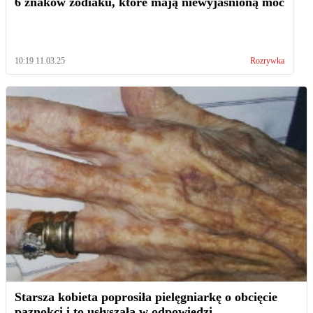
6 znaków zodiaku, które mają niewyjaśnioną moc
10:19 11.03.25
Rozrywka
Starsza kobieta poprosiła pielęgniarkę o obcięcie
paznokci i to usłyszała w odpowiedzi