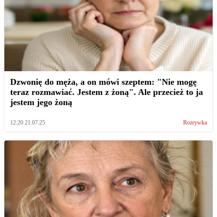
Dzwonię do męża, a on mówi szeptem: "Nie mogę
teraz rozmawiać. Jestem z żoną". Ale przecież to ja
jestem jego żoną
12:20 21.07.25
Rozrywka