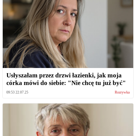
Usłyszałam przez drzwi łazienki, jak moja
córka mówi do siebie: "Nie chcę tu już być"
09:53 22.07.25
Rozrywka