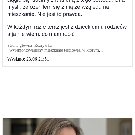
myśli, że ożeniłem się z nią ze względu na
mieszkanie. Nie jest to prawdą.
W każdym razie teraz jest z dzieckiem u rodziców,
a ja nie wiem, co mam robić
Strona główna
Rozrywka
"Wyremontowaliśmy mieszkanie teściowej, w którym
mieszkaliśmy": Teraz teściowa powiedziała, że chce, aby jej młodszy
Wysłano:
23.06 21:51
syn również zamieszkał w tym mieszkaniu