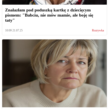
Znalazłam pod poduszką kartkę z dziecięcym
pismem: "Babciu, nie mów mamie, ale boję się
taty"
10:09 21.07.25
Rozrywka