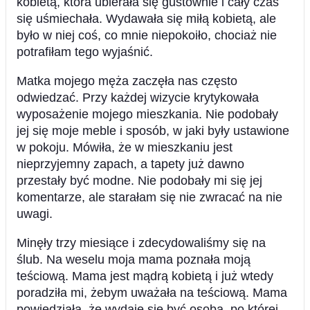
kobietą, która ubierała się gustownie i cały czas
się uśmiechała. Wydawała się miłą kobietą, ale
było w niej coś, co mnie niepokoiło, chociaż nie
potrafiłam tego wyjaśnić.
Matka mojego męża zaczęła nas często
odwiedzać. Przy każdej wizycie krytykowała
wyposażenie mojego mieszkania. Nie podobały
jej się moje meble i sposób, w jaki były ustawione
w pokoju. Mówiła, że w mieszkaniu jest
nieprzyjemny zapach, a tapety już dawno
przestały być modne. Nie podobały mi się jej
komentarze, ale starałam się nie zwracać na nie
uwagi.
Minęły trzy miesiące i zdecydowaliśmy się na
ślub. Na weselu moja mama poznała moją
teściową. Mama jest mądrą kobietą i już wtedy
poradziła mi, żebym uważała na teściową. Mama
powiedziała, że wydaje się być osobą, po której