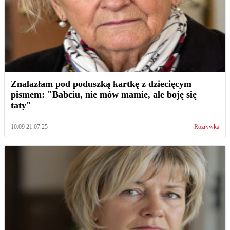
Znalazłam pod poduszką kartkę z dziecięcym
pismem: "Babciu, nie mów mamie, ale boję się
taty"
10:09 21.07.25
Rozrywka