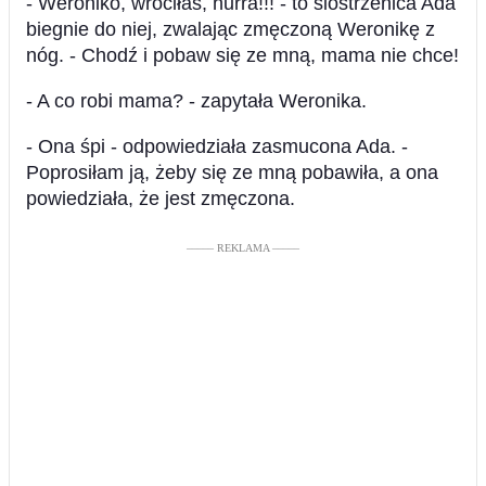
- Weroniko, wróciłaś, hurra!!! - to siostrzenica Ada
biegnie do niej, zwalając zmęczoną Weronikę z
nóg. - Chodź i pobaw się ze mną, mama nie chce!
- A co robi mama? - zapytała Weronika.
- Ona śpi - odpowiedziała zasmucona Ada. -
Poprosiłam ją, żeby się ze mną pobawiła, a ona
powiedziała, że jest zmęczona.
––––– REKLAMA –––––