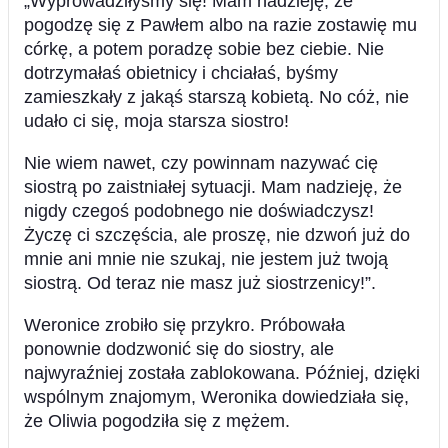
„Wyprowadziłyśmy się! Mam nadzieję, że
pogodzę się z Pawłem albo na razie zostawię mu
córkę, a potem poradzę sobie bez ciebie. Nie
dotrzymałaś obietnicy i chciałaś, byśmy
zamieszkały z jakąś starszą kobietą. No cóż, nie
udało ci się, moja starsza siostro!
Nie wiem nawet, czy powinnam nazywać cię
siostrą po zaistniałej sytuacji. Mam nadzieję, że
nigdy czegoś podobnego nie doświadczysz!
Życzę ci szczęścia, ale proszę, nie dzwoń już do
mnie ani mnie nie szukaj, nie jestem już twoją
siostrą. Od teraz nie masz już siostrzenicy!”.
Weronice zrobiło się przykro. Próbowała
ponownie dodzwonić się do siostry, ale
najwyraźniej została zablokowana. Później, dzięki
wspólnym znajomym, Weronika dowiedziała się,
że Oliwia pogodziła się z mężem.