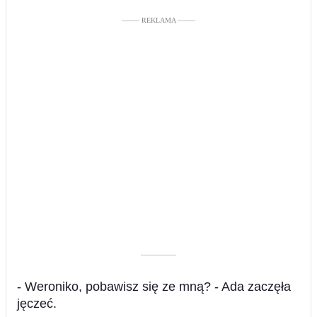
––––– REKLAMA –––––
––––––––––
- Weroniko, pobawisz się ze mną? - Ada zaczęła
jęczeć.