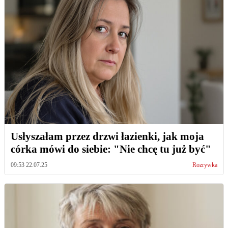
Usłyszałam przez drzwi łazienki, jak moja
córka mówi do siebie: "Nie chcę tu już być"
09:53 22.07.25
Rozrywka