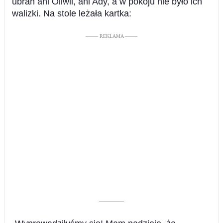
ubrań ani Oliwii, ani Ady, a w pokoju nie było ich
walizki. Na stole leżała kartka:
––––– REKLAMA –––––
––––––––––