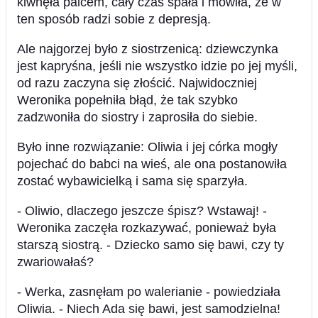
kiwnęła palcem, cały czas spała i mówiła, że w
ten sposób radzi sobie z depresją.
Ale najgorzej było z siostrzenicą: dziewczynka
jest kapryśna, jeśli nie wszystko idzie po jej myśli,
od razu zaczyna się złościć. Najwidoczniej
Weronika popełniła błąd, że tak szybko
zadzwoniła do siostry i zaprosiła do siebie.
Było inne rozwiązanie: Oliwia i jej córka mogły
pojechać do babci na wieś, ale ona postanowiła
zostać wybawicielką i sama się sparzyła.
- Oliwio, dlaczego jeszcze śpisz? Wstawaj! -
Weronika zaczęła rozkazywać, ponieważ była
starszą siostrą. - Dziecko samo się bawi, czy ty
zwariowałaś?
- Werka, zasnęłam po walerianie - powiedziała
Oliwia. - Niech Ada się bawi, jest samodzielna!