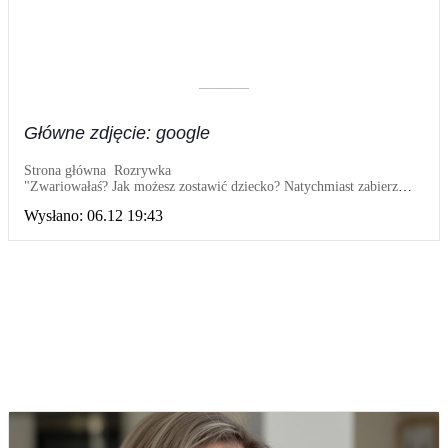
––––––––––
Główne zdjęcie: google
Strona główna
Rozrywka
"Zwariowałaś? Jak możesz zostawić dziecko? Natychmiast zabierz
Adę i jedźcie do mnie": Weronika popełniła błąd, że tak szybko
Wysłano:
06.12 19:43
zadzwoniła do siostry i zaprosiła do siebie