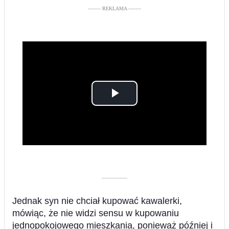
––––– REKLAMA –––––
Play
Video
––––––––––
Jednak syn nie chciał kupować kawalerki,
mówiąc, że nie widzi sensu w kupowaniu
jednopokojowego mieszkania, ponieważ później i