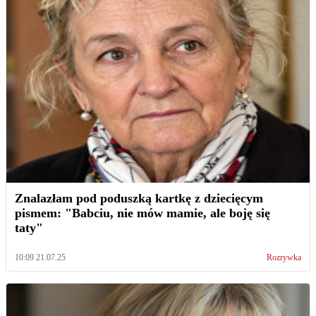
Znalazłam pod poduszką kartkę z dziecięcym
pismem: "Babciu, nie mów mamie, ale boję się
taty"
10:09 21.07.25
Rozrywka