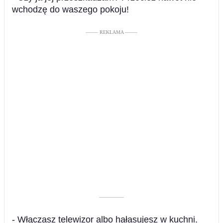
wchodzę do waszego pokoju!
––––– REKLAMA –––––
––––––––––
- Włączasz telewizor albo hałasujesz w kuchni.