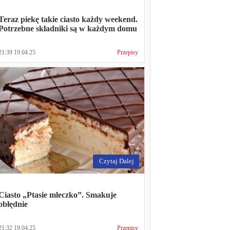
Teraz piekę takie ciasto każdy weekend.
Potrzebne składniki są w każdym domu
21:39 19.04.25
Przepisy
Czytaj Dalej
Ciasto „Ptasie mleczko”. Smakuje
obłędnie
21:32 19.04.25
Przepisy