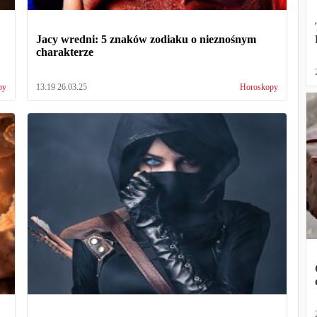
Jacy wredni: 5 znaków zodiaku o nieznośnym
charakterze
py
13:19 26.03.25
Horoskopy