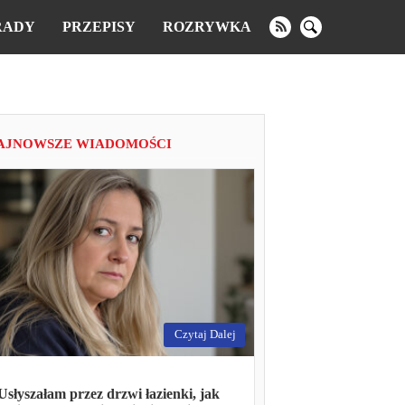
RADY
PRZEPISY
ROZRYWKA
AJNOWSZE WIADOMOŚCI
Czytaj Dalej
Usłyszałam przez drzwi łazienki, jak