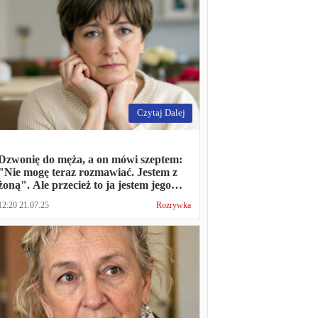
Czytaj Dalej
Dzwonię do męża, a on mówi szeptem:
"Nie mogę teraz rozmawiać. Jestem z
żoną". Ale przecież to ja jestem jego
żoną
12:20 21.07.25
Rozrywka