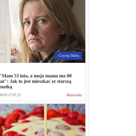
Czytaj Dalej
"Mam 53 lata, a moja mama ma 80
lat": Jak to jest mieszkać ze starszą
matką
09:43 17.07.25
Rozrywka