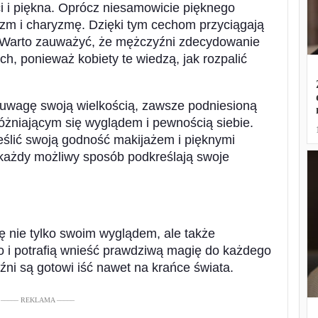
ci i piękna. Oprócz niesamowicie pięknego
m i charyzmę. Dzięki tym cechom przyciągają
e. Warto zauważyć, że mężczyźni zdecydowanie
ch, ponieważ kobiety te wiedzą, jak rozpalić
 uwagę swoją wielkością, zawsze podniesioną
żniającym się wyglądem i pewnością siebie.
eślić swoją godność makijażem i pięknymi
 każdy możliwy sposób podkreślają swoje
ę nie tylko swoim wyglądem, ale także
o i potrafią wnieść prawdziwą magię do każdego
źni są gotowi iść nawet na krańce świata.
––––– REKLAMA –––––