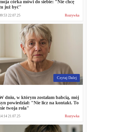
moja córka mówi do siebie: "Nie chcę
tu już być"
09:53 22.07.25
Rozrywka
Czytaj Dalej
W dniu, w którym zostałam babcią, mój
syn powiedział: "Nie licz na kontakt. To
nie twoja rola"
14:14 21.07.25
Rozrywka