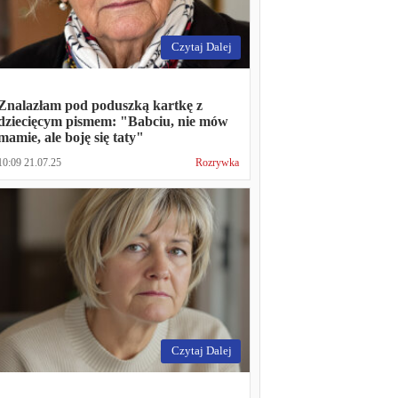
Czytaj Dalej
Znalazłam pod poduszką kartkę z
dziecięcym pismem: "Babciu, nie mów
mamie, ale boję się taty"
10:09 21.07.25
Rozrywka
Czytaj Dalej