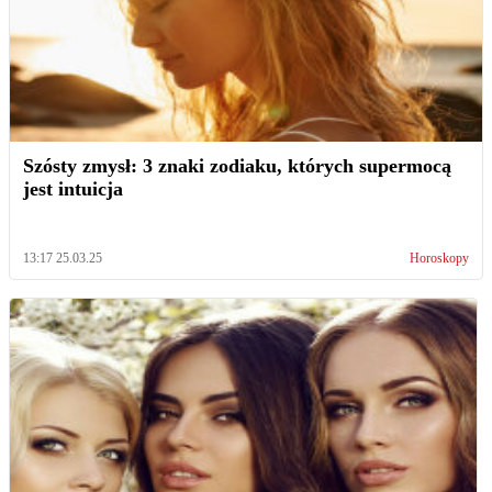
Szósty zmysł: 3 znaki zodiaku, których supermocą
jest intuicja
13:17 25.03.25
Horoskopy