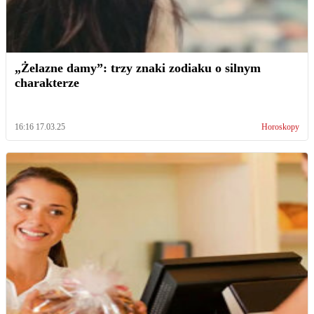
„Żelazne damy”: trzy znaki zodiaku o silnym
charakterze
16:16 17.03.25
Horoskopy