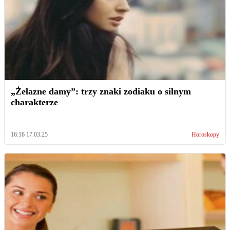
„Żelazne damy”: trzy znaki zodiaku o silnym
charakterze
16:16 17.03.25
Horoskopy