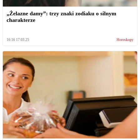
„Żelazne damy”: trzy znaki zodiaku o silnym
charakterze
16:16 17.03.25
Horoskopy