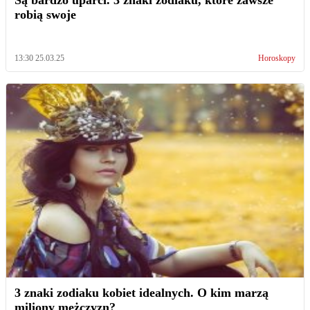
Są bardzo uparci. 3 znaki zodiaku, które zawsze
robią swoje
13:30 25.03.25
Horoskopy
3 znaki zodiaku kobiet idealnych. O kim marzą
miliony mężczyzn?