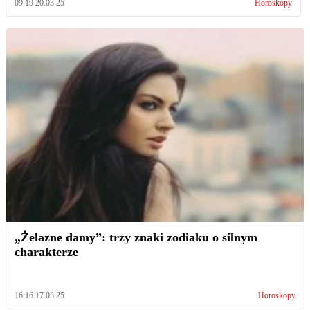
09:19 20.03.25
Horoskopy
„Żelazne damy”: trzy znaki zodiaku o silnym
charakterze
16:16 17.03.25
Horoskopy