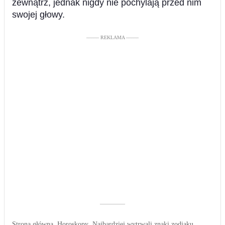
zewnątrz, jednak nigdy nie pochylają przed nim
swojej głowy.
––––– REKLAMA –––––
––––––––––
Strona główna
Horoskopy
Najbardziej wytrwali znaki zodiaku