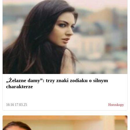
„Żelazne damy”: trzy znaki zodiaku o silnym
charakterze
16:16 17.03.25
Horoskopy