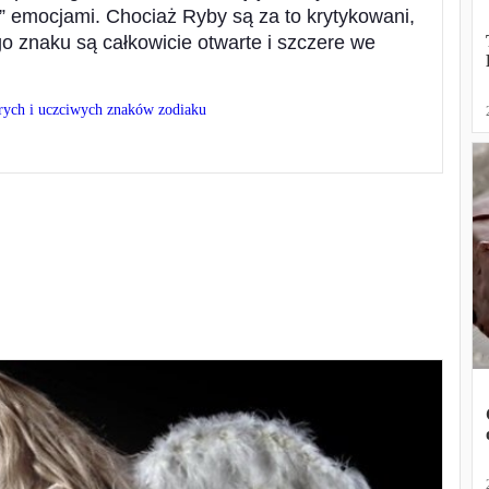
” emocjami. Chociaż Ryby są za to krytykowani,
go znaku ​są całkowicie otwarte i szczere we
erych i uczciwych znaków zodiaku