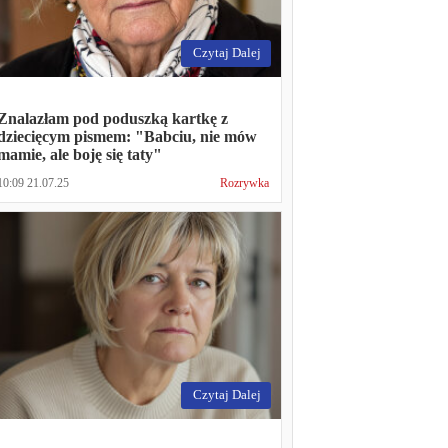
Czytaj Dalej
Znalazłam pod poduszką kartkę z
dziecięcym pismem: "Babciu, nie mów
mamie, ale boję się taty"
10:09 21.07.25
Rozrywka
Czytaj Dalej