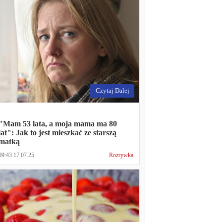
Czytaj Dalej
"Mam 53 lata, a moja mama ma 80
lat": Jak to jest mieszkać ze starszą
matką
09:43 17.07.25
Rozrywka