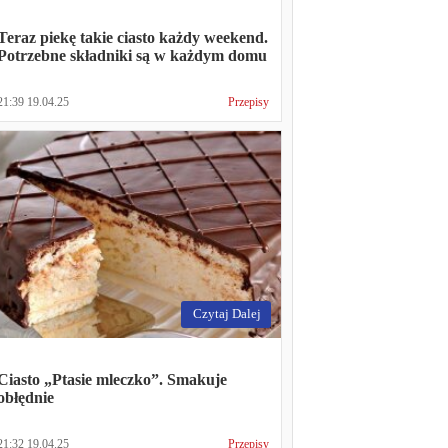
Teraz piekę takie ciasto każdy weekend.
Potrzebne składniki są w każdym domu
21:39 19.04.25
Przepisy
Czytaj Dalej
Ciasto „Ptasie mleczko”. Smakuje
obłędnie
21:32 19.04.25
Przepisy