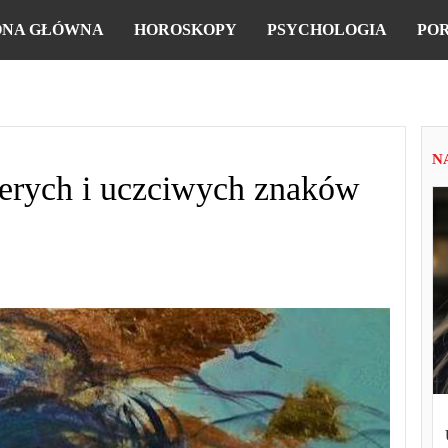
ONA GŁÓWNA
HOROSKOPY
PSYCHOLOGIA
PO
N
czerych i uczciwych znaków