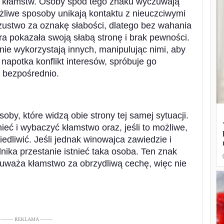
 kłamstw. Osoby spod tego znaku wyczuwają
ożliwe sposoby unikają kontaktu z nieuczciwymi
ustwo za oznakę słabości, dlatego bez wahania
ra pokazała swoją słabą stronę i brak pewności.
nie wykorzystają innych, manipulując nimi, aby
 napotka konflikt interesów, spróbuje go
i bezpośrednio.
oby, które widzą obie strony tej samej sytuacji.
eć i wybaczyć kłamstwo oraz, jeśli to możliwe,
dliwić. Jeśli jednak winowajca zawiedzie i
nika przestanie istnieć taka osoba. Ten znak
 uważa kłamstwo za obrzydliwą cechę, więc nie
––––– REKLAMA –––––