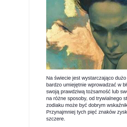
Na świecie jest wystarczająco dużo 
bardzo umiejętnie wprowadzać w błą
swoją prawdziwą tożsamość lub swo
na różne sposoby, od trywialnego 
zodiaku może być dobrym wskaźniki
Przynajmniej tych pięć znaków zyska
szczere.