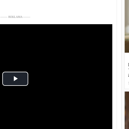
––––– REKLAMA –––––
Play
Video