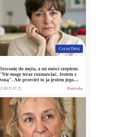
Czytaj Dalej
Dzwonię do męża, a on mówi szeptem:
"Nie mogę teraz rozmawiać. Jestem z
żoną". Ale przecież to ja jestem jego
żoną
12:20 21.07.25
Rozrywka