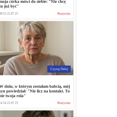
moja córka mówi do siebie: "Nie chcę
tu już być"
09:53 22.07.25
Rozrywka
Czytaj Dalej
W dniu, w którym zostałam babcią, mój
syn powiedział: "Nie licz na kontakt. To
nie twoja rola"
14:14 21.07.25
Rozrywka