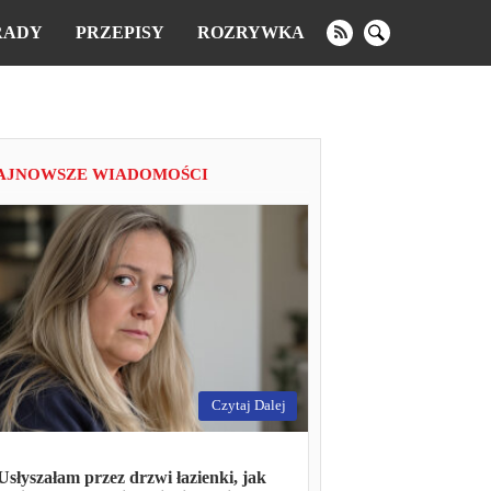
RADY
PRZEPISY
ROZRYWKA
AJNOWSZE WIADOMOŚCI
Czytaj Dalej
Usłyszałam przez drzwi łazienki, jak