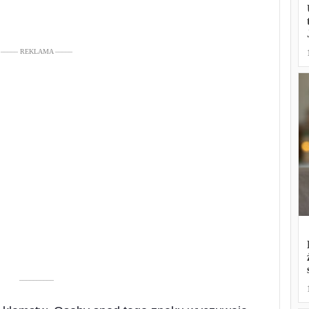
––––– REKLAMA –––––
––––––––––