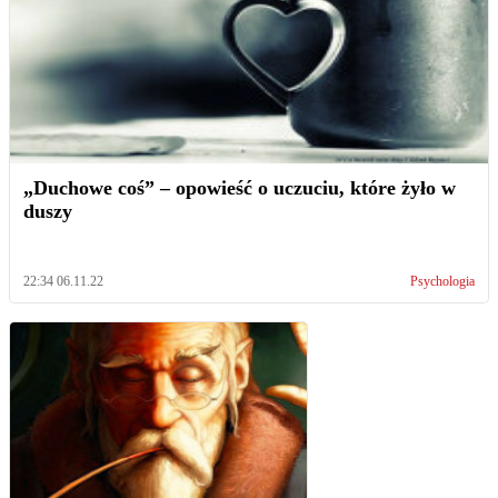
„Duchowe coś” – opowieść o uczuciu, które żyło w
duszy
22:34 06.11.22
Psychologia