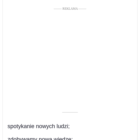
––––– REKLAMA –––––
––––––––––
spotykanie nowych ludzi;
zdobywamy nową wiedzę;