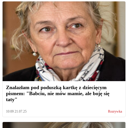
Znalazłam pod poduszką kartkę z dziecięcym
pismem: "Babciu, nie mów mamie, ale boję się
taty"
10:09 21.07.25
Rozrywka