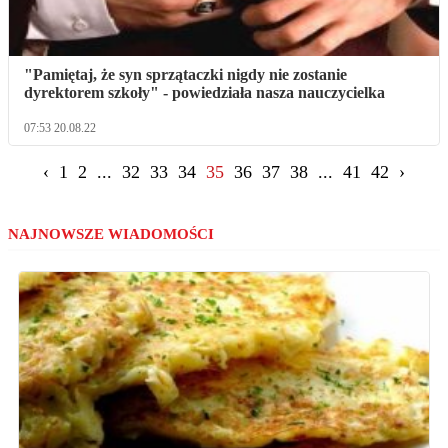
"Pamiętaj, że syn sprzątaczki nigdy nie zostanie
dyrektorem szkoły" - powiedziała nasza nauczycielka
07:53 20.08.22
‹
1
2
...
32
33
34
35
36
37
38
...
41
42
›
NAJNOWSZE WIADOMOŚCI