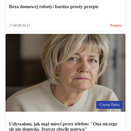
Beza domowej roboty: bardzo prosty przepis
17:48 08.04.25
Przepisy
Czytaj Dalej
Usłyszałam, jak mąż mówi przez telefon: "Ona niczego
się nie domyśla. Jeszcze chwilę potrwa"